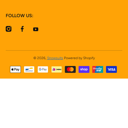
FOLLOW US:
instagramcom/snowsuits_eu/
facebookcom/SnowsuitsEU
youtubecom/channel/UCaPhjvKzrNF06TqG2EOKvW
© 2026,
Snowsuits
Powered by Shopify
Betaalmethodes