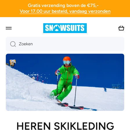
Gratis verzending boven de €75,-
Doorgaan naar artikel
Voor 17.00 uur besteld, vandaag verzonden
Wink
Zoeken
DAMES SKIKLEDING
WAXEN EN SLIJPEN
HEREN SKIKLEDING
SNOWBOOTS
SKIHELMEN