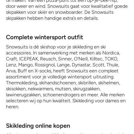
te maken. Van een pizza-punt tot een op-je-bek-flip,
door weer en wind. Snowsuits gaat voor kwalitatief goede
skipakken voor skiër en snowboarder. De Snowsuits
skipakken hebben handige extra’s en details.
Complete wintersport outfit
Snowsuits is dé skishop voor je skikleding en ski
accessoires. In samenwerking met merken als Nordica,
Craft, ICEPEAK, Reusch, Sinner, O'Neill, Killtec, TOKO,
Lenz, Mango, Rossignol, Lange, Dynastar, Scott, Thule,
Arva, Buff en X-socks, heeft Snowsuits een compleet
assortiment voor je volledige wintersport uitrusting.
Thermokleding, skihandschoenen, skibrillen, skihelmen,
skisokken, nekwarmers, mutsen, skirugzakken,
lawinerugzakken, schoenendrogers en meer. Alle merken
selecteren wij op hun kwaliteit. Skikleding voor dames en
heren.
Skikleding online kopen